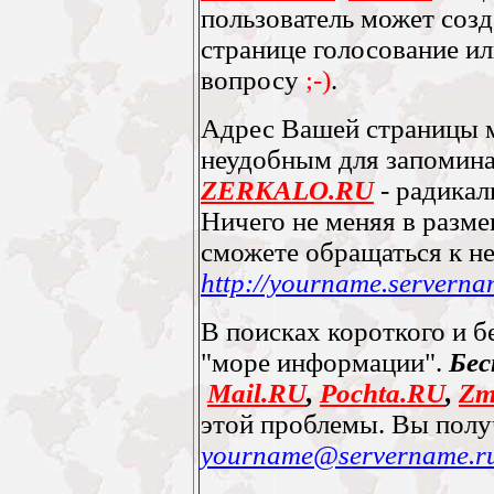
пользователь может созд
странице голосование и
вопросу
;-)
.
Адрес Вашей страницы 
неудобным для запомин
ZERKALO.RU
- радикал
Ничего не меняя в разм
сможете обращаться к не
http://yourname.serverna
В поисках короткого и б
"море информации".
Бес
Mail.RU
,
Pochta.RU
,
Zm
этой проблемы. Вы полу
yourname@servername.r