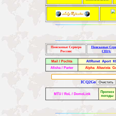
Поисковые Сервера
Поисковые Сер
России:
США:
Mail
/
Pochta
AllRunet
Aport
K
Afisha
/
Parter
Alpha
Altavista
G
ICQ2Go
Прогноз
MTU
/
Ro
L
/
DomoLink
погоды