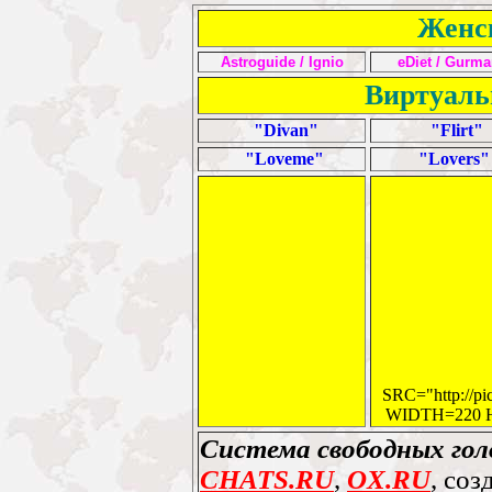
Женс
Astroguide
/
I
gnio
eDiet
/
G
urma
Виртуаль
"Divan"
"Flirt"
"Loveme"
"Lovers"
SRC="http://pic
WIDTH=220 
Система свободных гол
CHATS.RU
,
OX.RU
, со