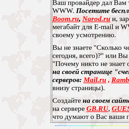
Ваш провайдер дал Вам т
WWW.
Посетите беспл
Boom.ru
,
Narod.ru
и, за
мегабайт для E-mail и 
своему усмотрению.
Вы не знаете "Сколько ч
сегодня, всего)?" или В
"Почему никто не знает 
на своей странице "сч
серверов:
Mail.ru
,
Rambl
внизу страницы).
Создайте
на своем сайт
на сервере
GB.RU
,
GUE
что думают о Вас ваши 