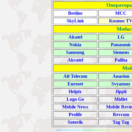
Операторы
Beeline
MCC
SkyLink
Kosmos T
Мобил
Alcatel
LG
Nokia
Panasonic
Samsung
Siemens
Akvatel
Paliha
Моб
Alt Telecom
Anarion
Euroset
Svyaznoy
Helpix
Jippii
Logo Go
Midlet
Mobile News
Mobile Revi
Prolife
Revcom
Sotovik
Tag Tag